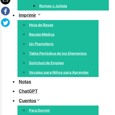
Romeo y Julieta
Imprimir
Hoja de Rayas
Receta Médica
Un Planisferio
Tabla Periódica de los Elementos
Solicitud de Empleo
Vocales para Niños para Aprender
Notas
ChatGPT
Cuentos
Para Dormir