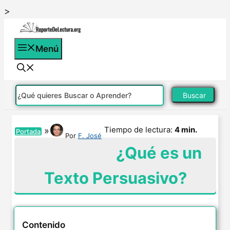
Saltar
>
al
contenido
Menú
Buscar
Tiempo de lectura:
4 min.
»
Portada
Por
F. José
¿Qué es un
Texto Persuasivo?
Contenido