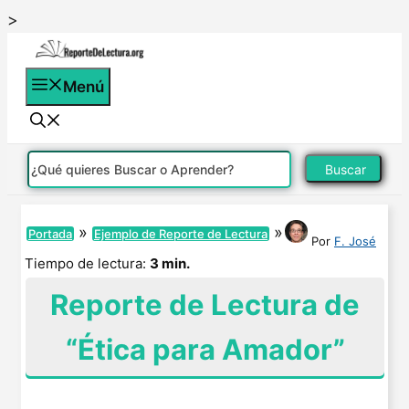
Saltar
>
al
contenido
Menú
Buscar
»
»
Portada
Ejemplo de Reporte de Lectura
Por
F. José
Tiempo de lectura:
3 min.
Reporte de Lectura de
“Ética para Amador”