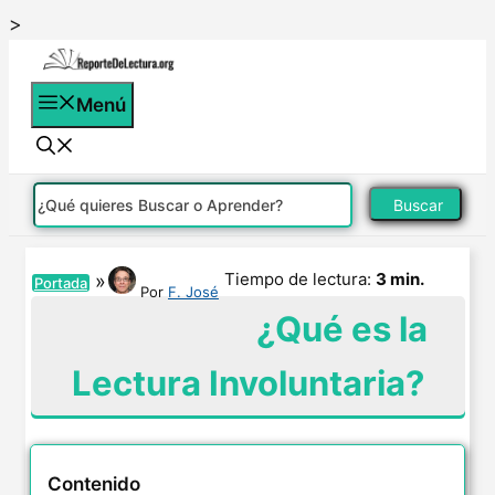
Saltar
>
al
contenido
Menú
Buscar
Tiempo de lectura:
3 min.
»
Portada
Por
F. José
¿Qué es la
Lectura Involuntaria?
Contenido