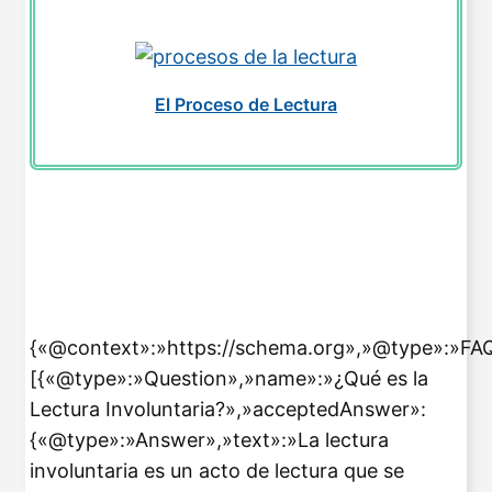
El Proceso de Lectura
{«@context»:»https://schema.org»,»@type»:»FA
[{«@type»:»Question»,»name»:»¿Qué es la
Lectura Involuntaria?»,»acceptedAnswer»:
{«@type»:»Answer»,»text»:»La lectura
involuntaria es un acto de lectura que se