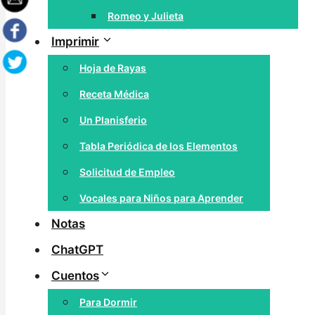
Romeo y Julieta
Imprimir
Hoja de Rayas
Receta Médica
Un Planisferio
Tabla Periódica de los Elementos
Solicitud de Empleo
Vocales para Niños para Aprender
Notas
ChatGPT
Cuentos
Para Dormir