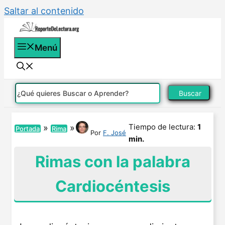
Saltar al contenido
Menú
Buscar
Tiempo de lectura:
1
»
»
Portada
Rima
Por
F. José
min.
Rimas con la palabra
Cardiocéntesis