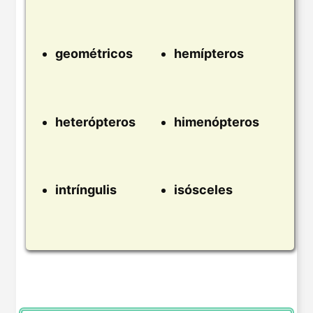
geométricos
hemípteros
heterópteros
himenópteros
intríngulis
isósceles