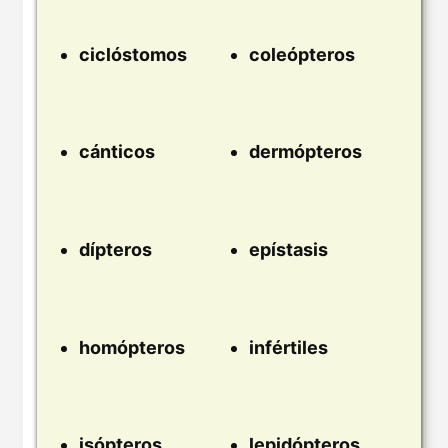
ciclóstomos
coleópteros
cánticos
dermópteros
dípteros
epístasis
homópteros
infértiles
isópteros
lepidópteros