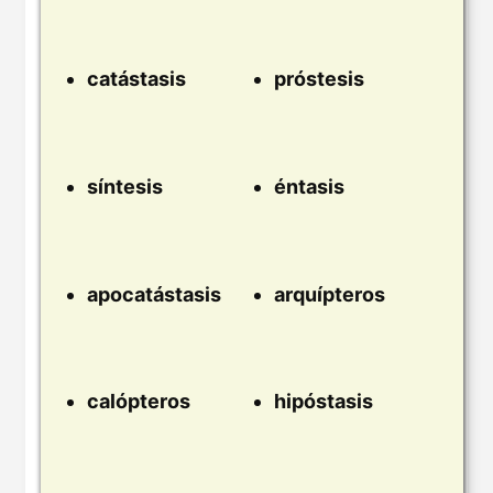
catástasis
próstesis
síntesis
éntasis
apocatástasis
arquípteros
calópteros
hipóstasis