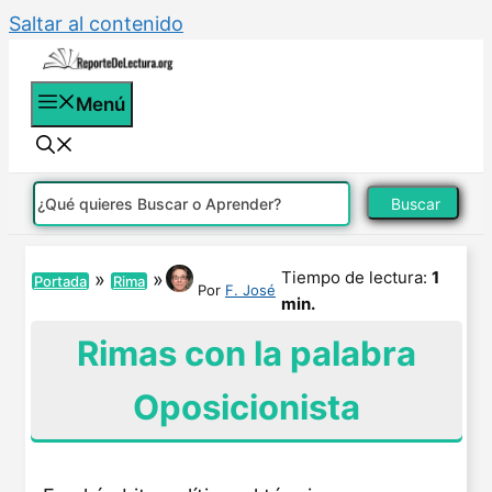
Saltar al contenido
Menú
Buscar
Tiempo de lectura:
1
»
»
Portada
Rima
Por
F. José
min.
Rimas con la palabra
Oposicionista