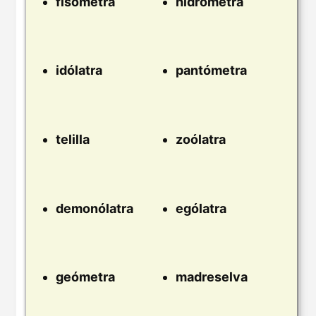
fisómetra
hidrómetra
idólatra
pantómetra
telilla
zoólatra
demonólatra
ególatra
geómetra
madreselva