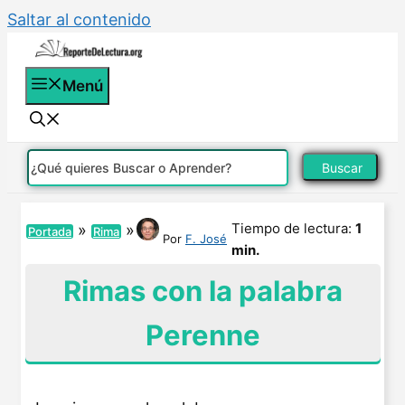
Saltar al contenido
Menú
Buscar
Tiempo de lectura:
1
»
»
Portada
Rima
Por
F. José
min.
Rimas con la palabra
Perenne