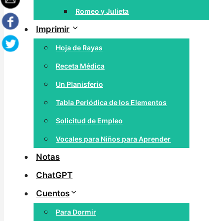
Romeo y Julieta
Imprimir
Hoja de Rayas
Receta Médica
Un Planisferio
Tabla Periódica de los Elementos
Solicitud de Empleo
Vocales para Niños para Aprender
Notas
ChatGPT
Cuentos
Para Dormir