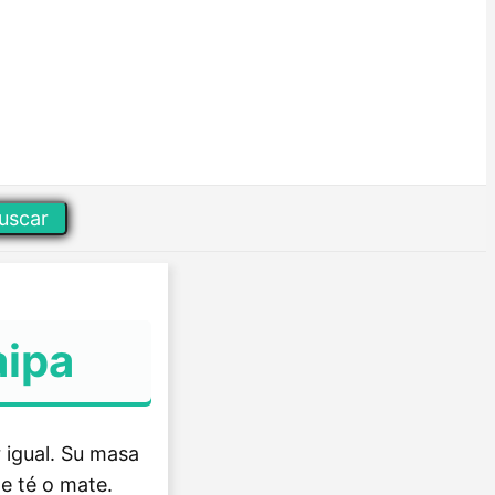
uscar
aipa
r igual. Su masa
e té o mate.