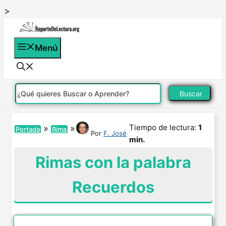
Saltar
>
al
contenido
Menú
Buscar
Tiempo de lectura:
1
»
»
Portada
Rima
Por
F. José
min.
Rimas con la palabra
Recuerdos