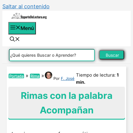
Saltar al contenido
Menú
Buscar
Tiempo de lectura:
1
»
»
Portada
Rima
Por
F. José
min.
Rimas con la palabra
Acompañan