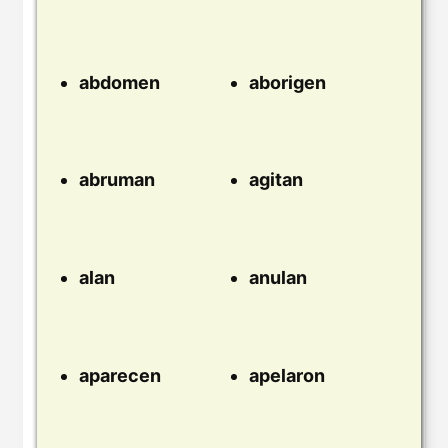
abdomen
aborigen
abruman
agitan
alan
anulan
aparecen
apelaron