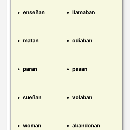
enseñan
llamaban
matan
odiaban
paran
pasan
sueñan
volaban
woman
abandonan