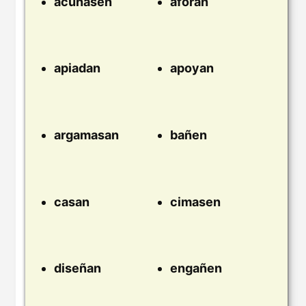
acuñasen
aforan
apiadan
apoyan
argamasan
bañen
casan
cimasen
diseñan
engañen