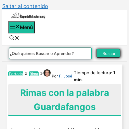
Saltar al contenido
Menú
Buscar
Tiempo de lectura:
1
»
»
Portada
Rima
Por
F. José
min.
Rimas con la palabra
Guardafangos