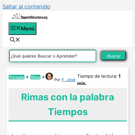
Saltar al contenido
Menú
Buscar
Tiempo de lectura:
1
»
»
Portada
Rima
Por
F. José
min.
Rimas con la palabra
Tiempos