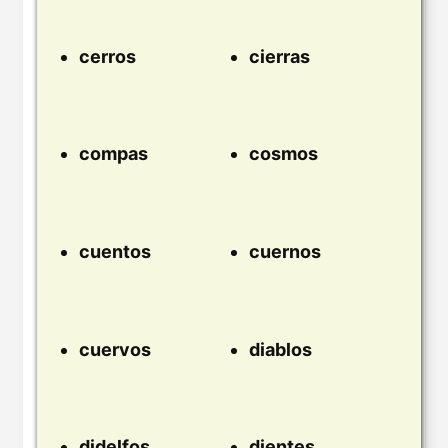
cerros
cierras
compas
cosmos
cuentos
cuernos
cuervos
diablos
didelfos
dientes