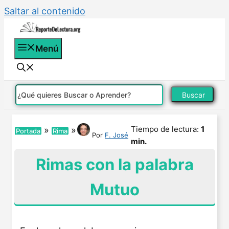
Saltar al contenido
Menú
Buscar
Tiempo de lectura:
1
»
»
Portada
Rima
Por
F. José
min.
Rimas con la palabra
Mutuo