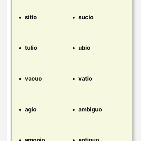
sitio
sucio
tulio
ubio
vacuo
vatio
agio
ambiguo
amonio
antiguo