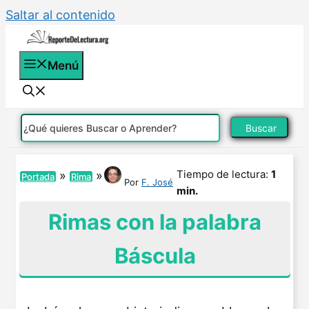
Saltar al contenido
Menú
Buscar
Tiempo de lectura:
1
»
»
Portada
Rima
Por
F. José
min.
Rimas con la palabra
Báscula