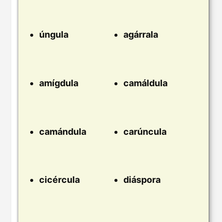
úngula
agárrala
amígdula
camáldula
camándula
carúncula
cicércula
diáspora