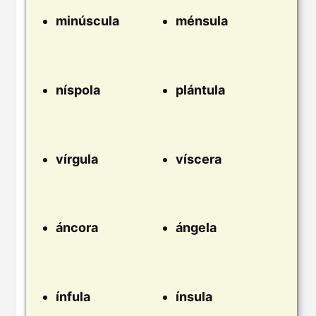
minúscula
ménsula
níspola
plántula
vírgula
víscera
áncora
ángela
ínfula
ínsula