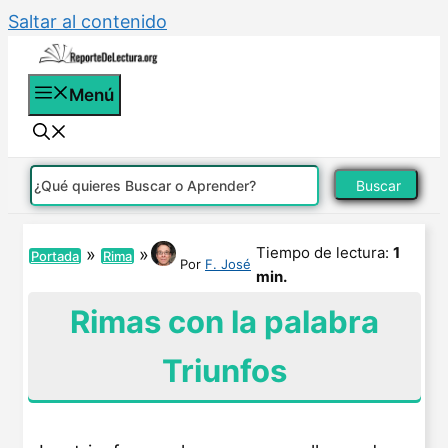
Saltar al contenido
Menú
Buscar
Tiempo de lectura:
1
»
»
Portada
Rima
Por
F. José
min.
Rimas con la palabra
Triunfos