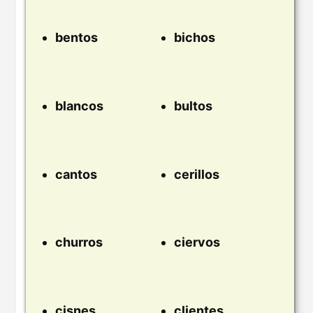
bentos
bichos
blancos
bultos
cantos
cerillos
churros
ciervos
cisnes
clientes