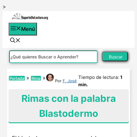
Saltar
>
al
contenido
Menú
Buscar
Tiempo de lectura:
1
»
»
Portada
Rima
Por
F. José
min.
Rimas con la palabra
Blastodermo