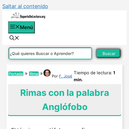
Saltar al contenido
Menú
Buscar
Tiempo de lectura:
1
»
»
Portada
Rima
Por
F. José
min.
Rimas con la palabra
Anglófobo