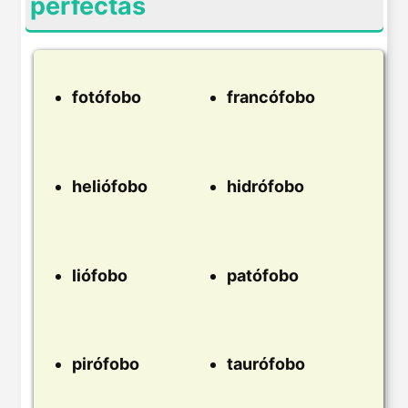
perfectas
fotófobo
francófobo
heliófobo
hidrófobo
liófobo
patófobo
pirófobo
taurófobo