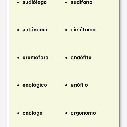
audiólogo
audífono
autónomo
ciclótomo
cromóforo
endófito
enológico
enófilo
enólogo
ergónomo