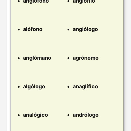
anglófono
anglófilo
alófono
angiólogo
anglómano
agrónomo
algólogo
anaglífico
analógico
andrólogo