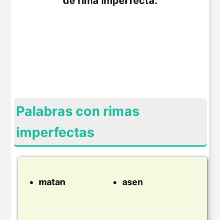
de rima imperfecta:
Palabras con rimas
imperfectas
matan
asen