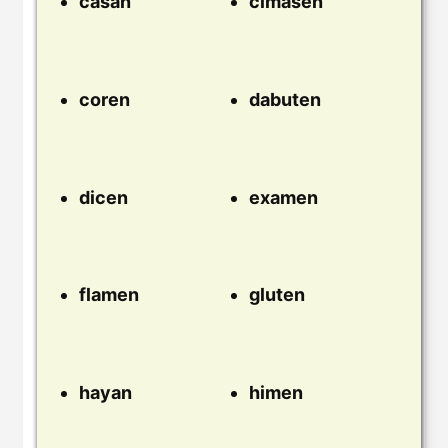
casan
cimasen
coren
dabuten
dicen
examen
flamen
gluten
hayan
himen