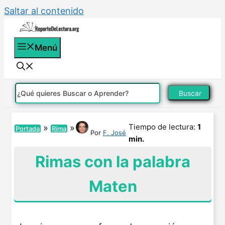
Saltar al contenido
Menú
Buscar
Tiempo de lectura:
1
»
»
Portada
Rima
Por
F. José
min.
Rimas con la palabra
Maten