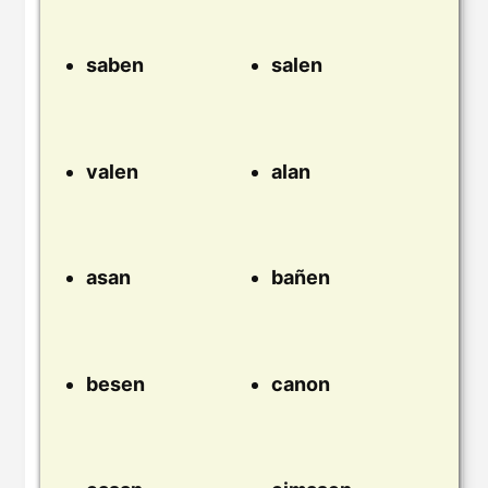
saben
salen
valen
alan
asan
bañen
besen
canon