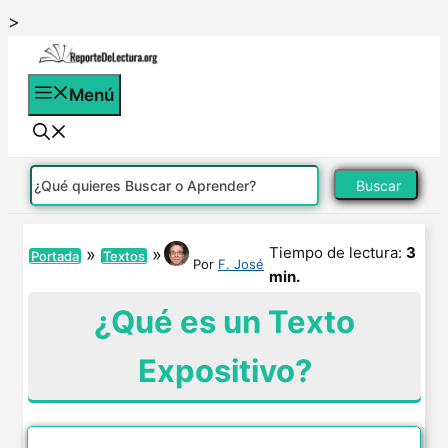
Saltar
>
al
contenido
Menú
Buscar
Tiempo de lectura:
3
»
»
Portada
Textos
Por
F. José
min.
¿Qué es un Texto
Expositivo?