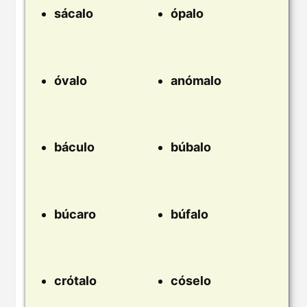
sácalo
ópalo
óvalo
anómalo
báculo
búbalo
búcaro
búfalo
crótalo
cóselo