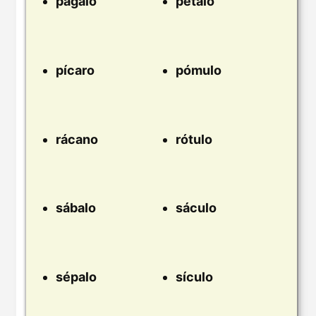
págalo
pétalo
pícaro
pómulo
rácano
rótulo
sábalo
sáculo
sépalo
sículo