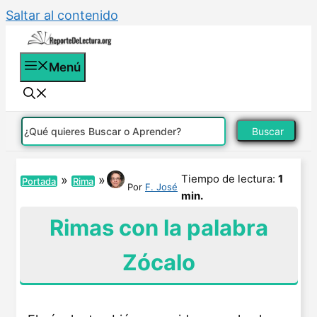
Saltar al contenido
Menú
Buscar
Tiempo de lectura:
1
»
»
Portada
Rima
Por
F. José
min.
Rimas con la palabra
Zócalo