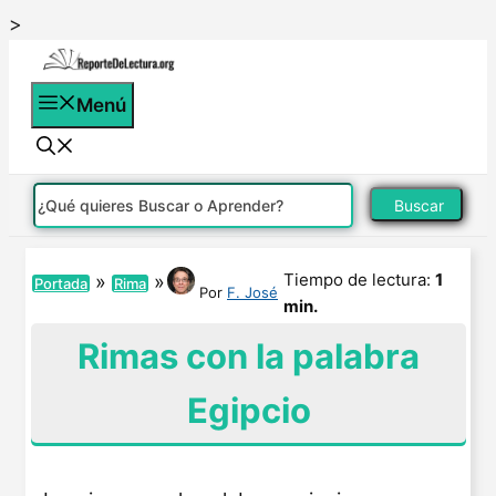
Saltar
>
al
contenido
Menú
Buscar
Tiempo de lectura:
1
»
»
Portada
Rima
Por
F. José
min.
Rimas con la palabra
Egipcio