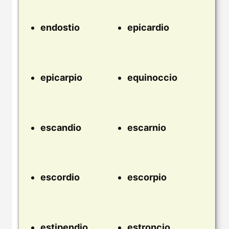
endostio
epicardio
epicarpio
equinoccio
escandio
escarnio
escordio
escorpio
estipendio
estroncio