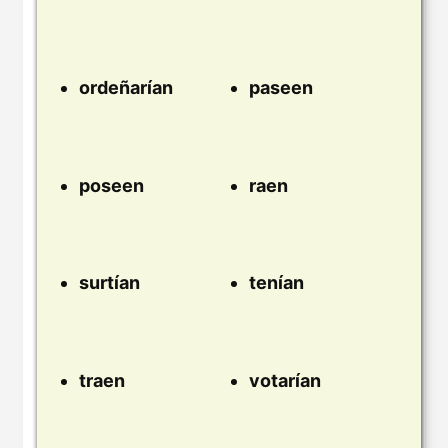
ordeñarían
paseen
poseen
raen
surtían
tenían
traen
votarían