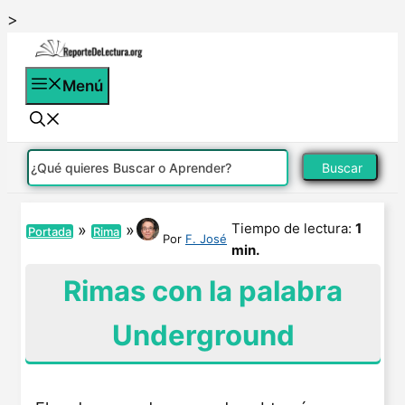
Saltar
>
al
contenido
Menú
Buscar
Tiempo de lectura:
1
»
»
Portada
Rima
Por
F. José
min.
Rimas con la palabra
Underground