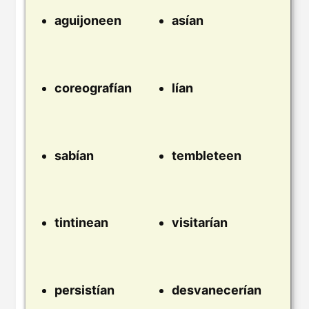
aguijoneen
asían
coreografían
lían
sabían
tembleteen
tintinean
visitarían
persistían
desvanecerían