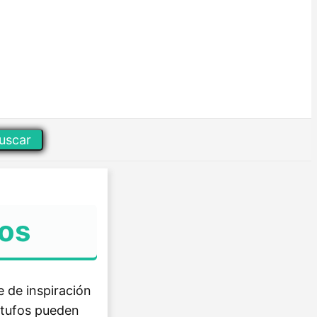
uscar
fos
e de inspiración
s tufos pueden