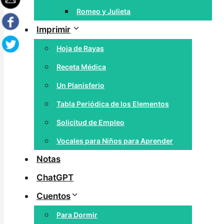
Romeo y Julieta
Imprimir
Hoja de Rayas
Receta Médica
Un Planisferio
Tabla Periódica de los Elementos
Solicitud de Empleo
Vocales para Niños para Aprender
Notas
ChatGPT
Cuentos
Para Dormir