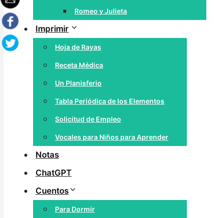
Romeo y Julieta
Imprimir
Hoja de Rayas
Receta Médica
Un Planisferio
Tabla Periódica de los Elementos
Solicitud de Empleo
Vocales para Niños para Aprender
Notas
ChatGPT
Cuentos
Para Dormir