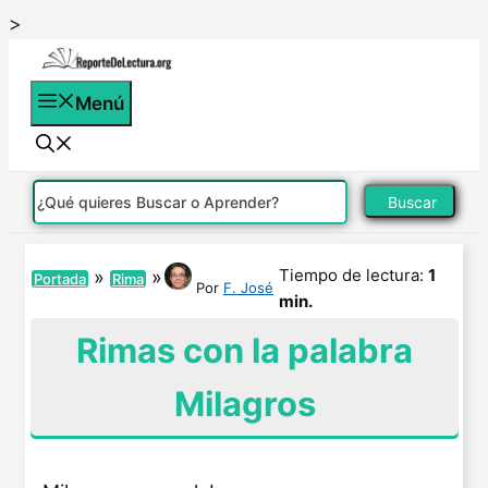
Saltar
>
al
contenido
Menú
Buscar
Tiempo de lectura:
1
»
»
Portada
Rima
Por
F. José
min.
Rimas con la palabra
Milagros