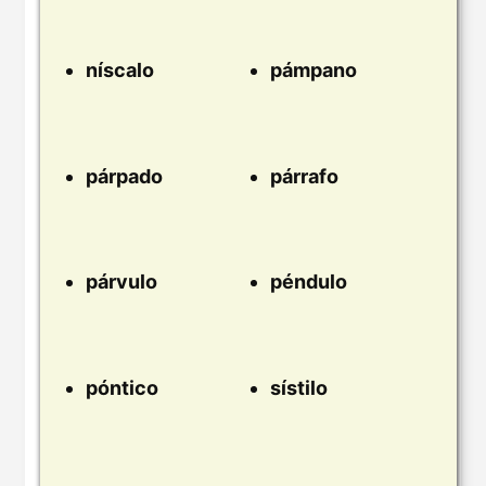
níscalo
pámpano
párpado
párrafo
párvulo
péndulo
póntico
sístilo