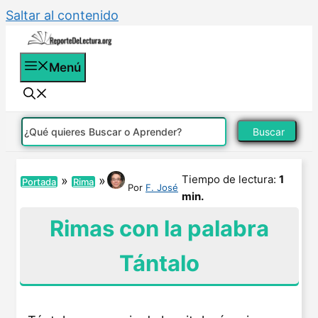
Saltar al contenido
Menú
Buscar
Tiempo de lectura:
1
»
»
Portada
Rima
Por
F. José
min.
Rimas con la palabra
Tántalo