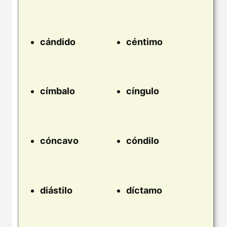
cándido
céntimo
címbalo
cíngulo
cóncavo
cóndilo
diástilo
díctamo