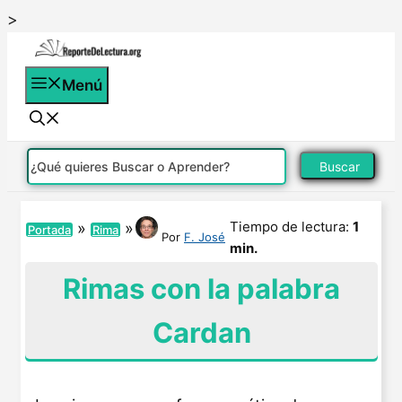
Saltar
>
al
contenido
Menú
Buscar
Tiempo de lectura:
1
»
»
Portada
Rima
Por
F. José
min.
Rimas con la palabra
Cardan