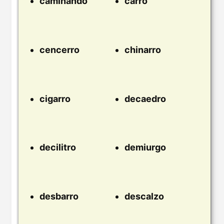
caminando
carro
cencerro
chinarro
cigarro
decaedro
decilitro
demiurgo
desbarro
descalzo