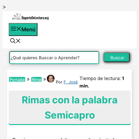
Saltar
>
al
contenido
Menú
Buscar
Tiempo de lectura:
1
»
»
Portada
Rima
Por
F. José
min.
Rimas con la palabra
Semicapro