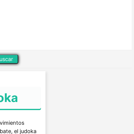
uscar
oka
ovimientos
bate, el judoka