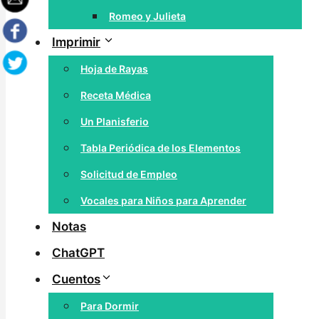
Romeo y Julieta
Imprimir
Hoja de Rayas
Receta Médica
Un Planisferio
Tabla Periódica de los Elementos
Solicitud de Empleo
Vocales para Niños para Aprender
Notas
ChatGPT
Cuentos
Para Dormir