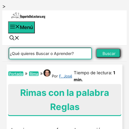
Saltar
>
al
contenido
Menú
Buscar
Tiempo de lectura:
1
»
»
Portada
Rima
Por
F. José
min.
Rimas con la palabra
Reglas