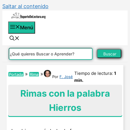
Saltar al contenido
Menú
Buscar
Tiempo de lectura:
1
»
»
Portada
Rima
Por
F. José
min.
Rimas con la palabra
Hierros