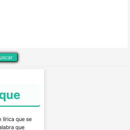
uscar
sque
 lírica que se
alabra que