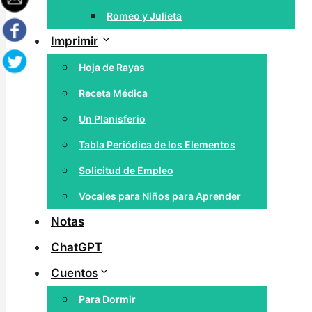
Romeo y Julieta
Imprimir
Hoja de Rayas
Receta Médica
Un Planisferio
Tabla Periódica de los Elementos
Solicitud de Empleo
Vocales para Niños para Aprender
Notas
ChatGPT
Cuentos
Para Dormir