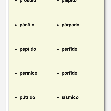
próstilo
pálpito
pánfilo
párpado
péptido
pérfido
pérmico
pórfido
pútrido
sísmico