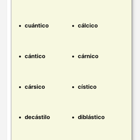
cuántico
cálcico
cántico
cárnico
cársico
cístico
decástilo
diblástico