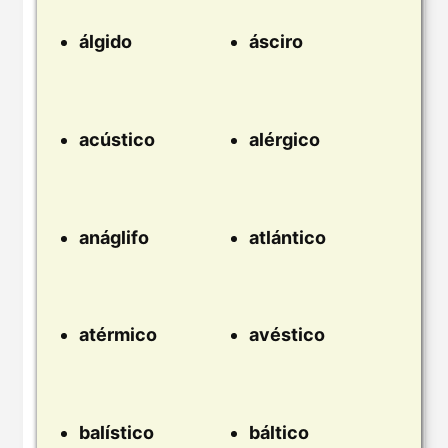
álgido
ásciro
acústico
alérgico
anáglifo
atlántico
atérmico
avéstico
balístico
báltico