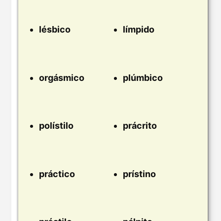
lésbico
límpido
orgásmico
plúmbico
polístilo
prácrito
práctico
prístino