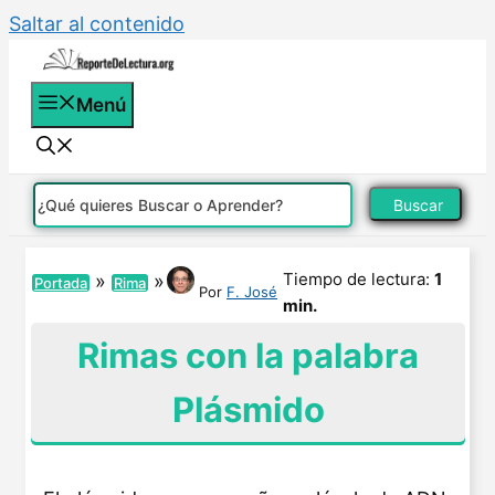
Saltar al contenido
Menú
Buscar
Tiempo de lectura:
1
»
»
Portada
Rima
Por
F. José
min.
Rimas con la palabra
Plásmido