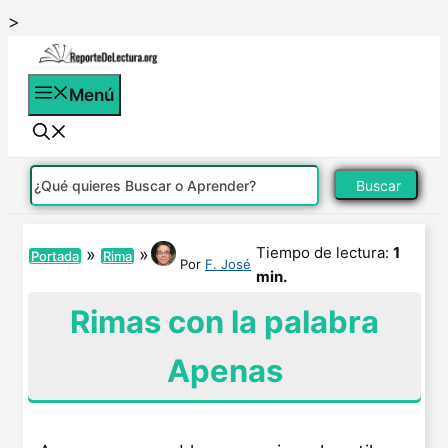
Saltar
>
al
contenido
Menú
Buscar
Tiempo de lectura:
1
»
»
Portada
Rima
Por
F. José
min.
Rimas con la palabra
Apenas