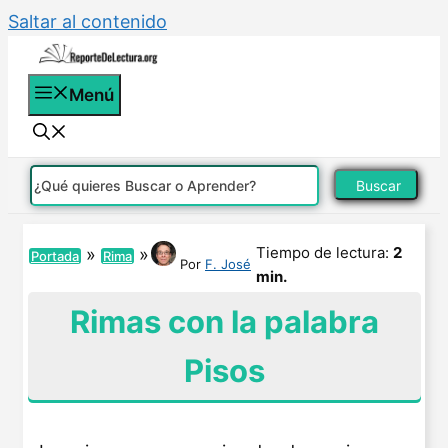
Saltar al contenido
Menú
Buscar
Tiempo de lectura:
2
»
»
Portada
Rima
Por
F. José
min.
Rimas con la palabra
Pisos