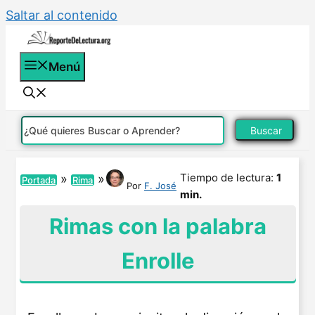
Saltar al contenido
Menú
Buscar
Tiempo de lectura:
1
»
»
Portada
Rima
Por
F. José
min.
Rimas con la palabra
Enrolle