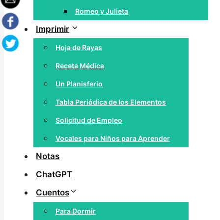
Romeo y Julieta
Imprimir
Hoja de Rayas
Receta Médica
Un Planisferio
Tabla Periódica de los Elementos
Solicitud de Empleo
Vocales para Niños para Aprender
Notas
ChatGPT
Cuentos
Para Dormir