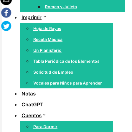
Romeo y Julieta
Imprimir
Hoja de Rayas
Receta Médica
Un Planisferio
Tabla Periódica de los Elementos
Solicitud de Empleo
Vocales para Niños para Aprender
Notas
ChatGPT
Cuentos
Para Dormir