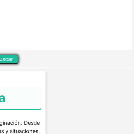
uscar
a
aginación. Desde
s y situaciones.