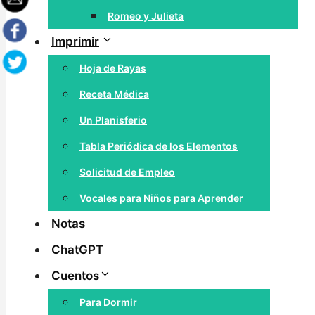
Romeo y Julieta
Imprimir
Hoja de Rayas
Receta Médica
Un Planisferio
Tabla Periódica de los Elementos
Solicitud de Empleo
Vocales para Niños para Aprender
Notas
ChatGPT
Cuentos
Para Dormir