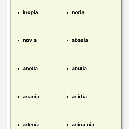
inopia
noria
novia
abasia
abelia
abulia
acacia
acidia
adenia
adinamia