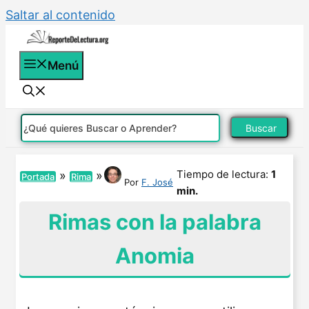
Saltar al contenido
Menú
Buscar
Tiempo de lectura:
1
»
»
Portada
Rima
Por
F. José
min.
Rimas con la palabra
Anomia