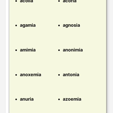
acolia
acoria
agamia
agnosia
amimia
anonimia
anoxemia
antonia
anuria
azoemia