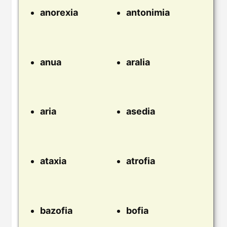
anorexia
antonimia
anua
aralia
aria
asedia
ataxia
atrofia
bazofia
bofia