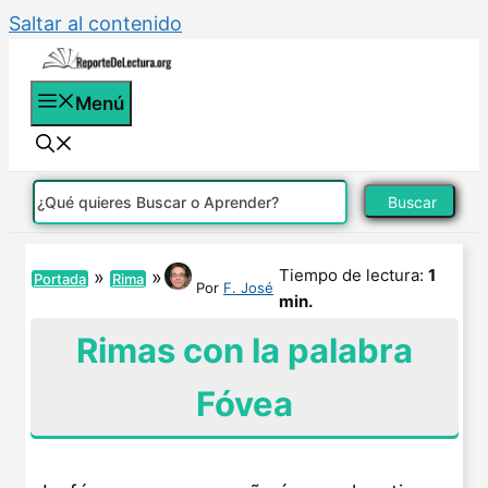
Saltar al contenido
Menú
Buscar
Tiempo de lectura:
1
»
»
Portada
Rima
Por
F. José
min.
Rimas con la palabra
Fóvea