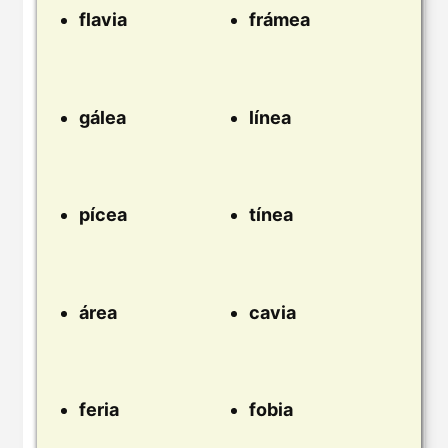
flavia
frámea
gálea
línea
pícea
tínea
área
cavia
feria
fobia