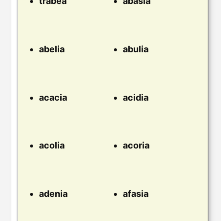
trábea
abasia
abelia
abulia
acacia
acidia
acolia
acoria
adenia
afasia