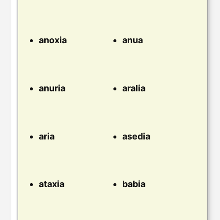
anoxia
anua
anuria
aralia
aria
asedia
ataxia
babia