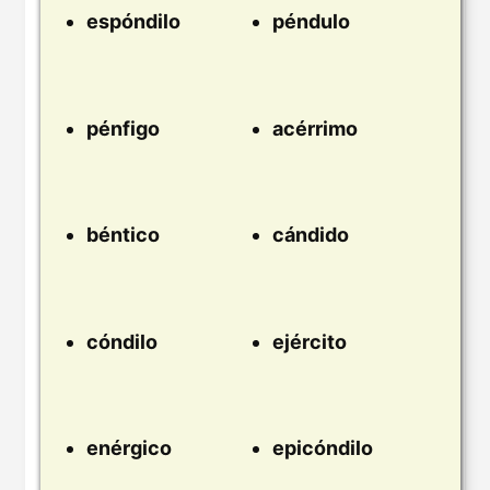
espóndilo
péndulo
pénfigo
acérrimo
béntico
cándido
cóndilo
ejército
enérgico
epicóndilo