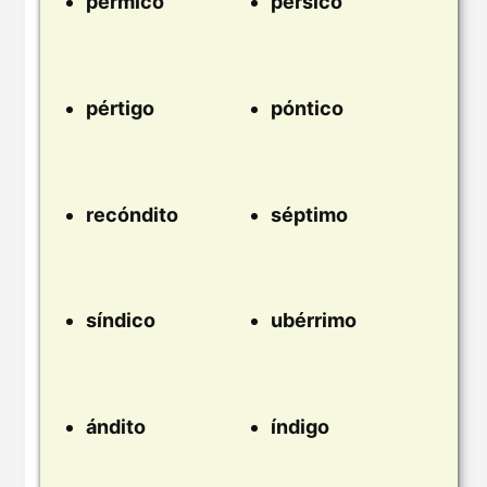
pérmico
pérsico
pértigo
póntico
recóndito
séptimo
síndico
ubérrimo
ándito
índigo