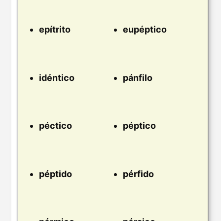
epítrito
eupéptico
idéntico
pánfilo
péctico
péptico
péptido
pérfido