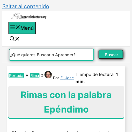
Saltar al contenido
Menú
Buscar
Tiempo de lectura:
1
»
»
Portada
Rima
Por
F. José
min.
Rimas con la palabra
Epéndimo