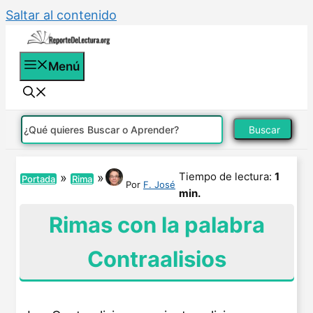
Saltar al contenido
Menú
Buscar
Tiempo de lectura:
1
»
»
Portada
Rima
Por
F. José
min.
Rimas con la palabra
Contraalisios