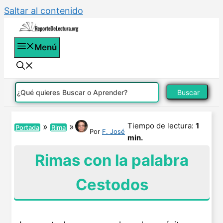
Saltar al contenido
Menú
Buscar
Tiempo de lectura:
1
»
»
Portada
Rima
Por
F. José
min.
Rimas con la palabra
Cestodos