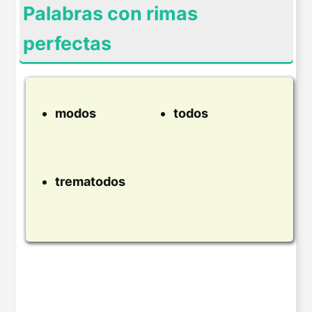
Palabras con rimas
perfectas
modos
todos
trematodos