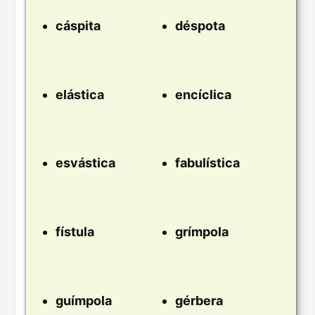
cáspita
déspota
elástica
encíclica
esvástica
fabulística
fístula
grímpola
guímpola
gérbera