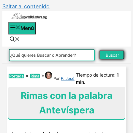
Saltar al contenido
Menú
Buscar
Tiempo de lectura:
1
»
»
Portada
Rima
Por
F. José
min.
Rimas con la palabra
Antevíspera