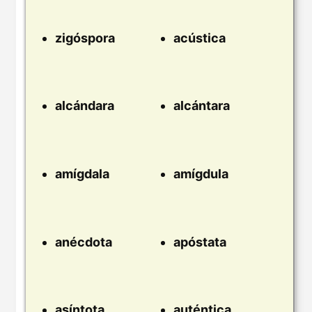
zigóspora
acústica
alcándara
alcántara
amígdala
amígdula
anécdota
apóstata
asíntota
auténtica