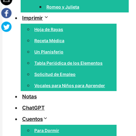
Romeo y Julieta
Imprimir
Hoja de Rayas
Receta Médica
Un Planisferio
Tabla Periódica de los Elementos
Solicitud de Empleo
Vocales para Niños para Aprender
Notas
ChatGPT
Cuentos
Para Dormir