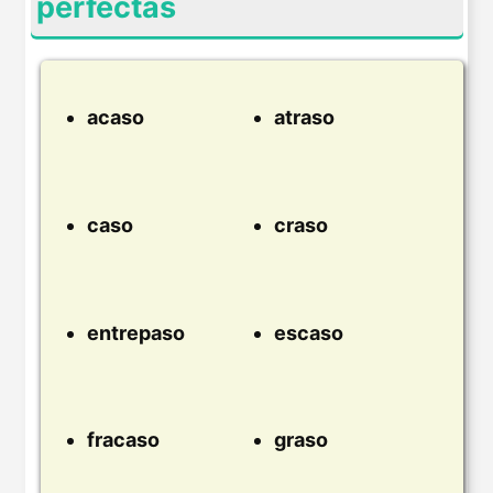
perfectas
acaso
atraso
caso
craso
entrepaso
escaso
fracaso
graso