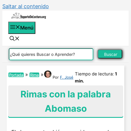
Saltar al contenido
Menú
Buscar
Tiempo de lectura:
1
»
»
Portada
Rima
Por
F. José
min.
Rimas con la palabra
Abomaso