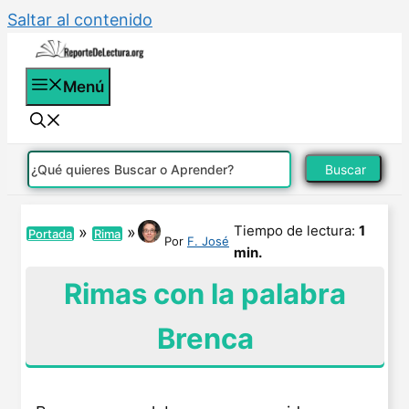
Saltar al contenido
Menú
Buscar
Tiempo de lectura:
1
»
»
Portada
Rima
Por
F. José
min.
Rimas con la palabra
Brenca