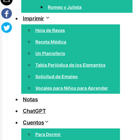
Romeo y Julieta
Imprimir
Hoja de Rayas
Receta Médica
Un Planisferio
Tabla Periódica de los Elementos
Solicitud de Empleo
Vocales para Niños para Aprender
Notas
ChatGPT
Cuentos
Para Dormir