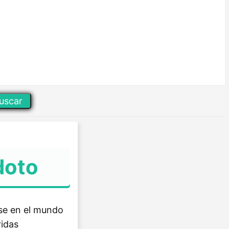
uscar
doto
rse en el mundo
ridas